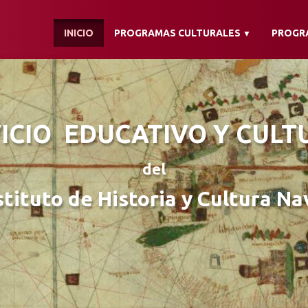
INICIO
PROGRAMAS CULTURALES
PROGR
▼
ICIO EDUCATIVO Y CUL
del
stituto de Historia y Cultura Na